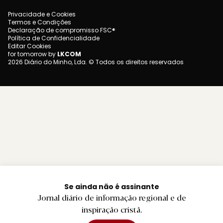
Privacidade e Cookies
Termos e Condições
Declaração de compromisso FSC®
Política de Confidencialidade
Editar Cookies
for tomorrow by
LKCOM
2026 Diário do Minho, Lda. © Todos os direitos reservados
Se ainda não é assinante
Jornal diário de informação regional e de
inspiração cristã.