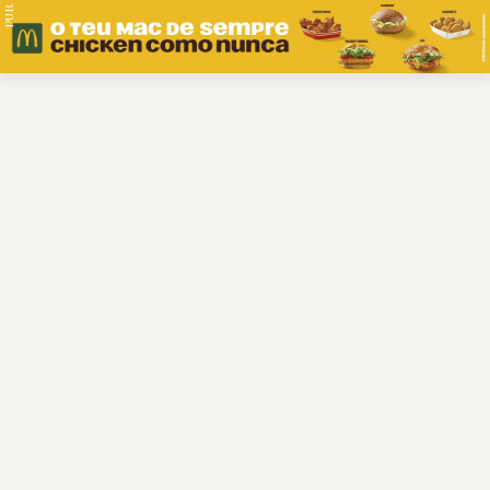
PUB.
Braga
Região
Desporto
Religião
Nacional
Internacional