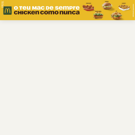
PUB.
Braga
Região
Desporto
Religião
Nacional
Internacional