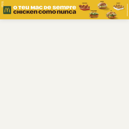
PUB.
Braga
Região
Desporto
Religião
Nacional
Internacional