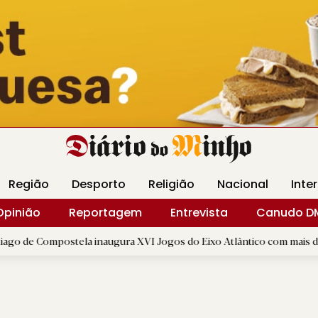
Revista Minha
Gráfica DM
Livraria DM
Arquidio
Região
Desporto
Religião
Nacional
Inte
Opinião
Reportagem
Entrevista
Canudo D
ostela inaugura XVI Jogos do Eixo Atlântico com mais de dois mil atl