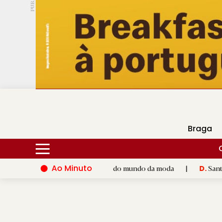
PUB.
DMtv
Hoje
16ºC
29ºC
Braga
Ao Minuto
 ao talento e à inovação do mundo da moda
|
Santiago de Comp
D.