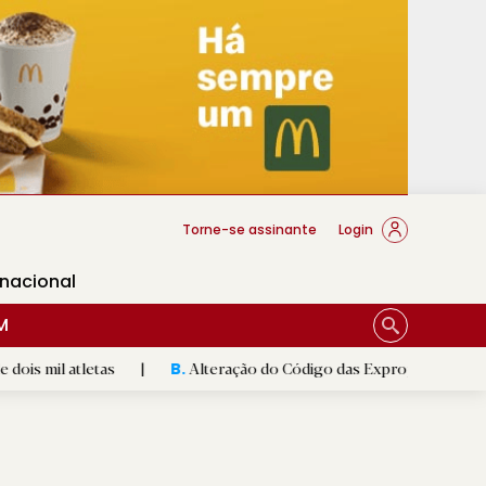
cese Braga
Torne-se assinante
Login
rnacional
M
etas
|
Alteração do Código das Expropriações pode ajudar co
B.