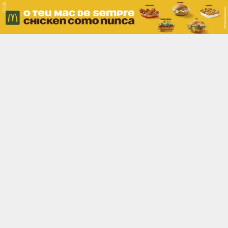
PUB.
Braga
Região
Desporto
Religião
Nacional
Internacional