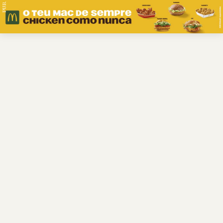
PUB.
Braga
Região
Desporto
Religião
Nacional
Internacional