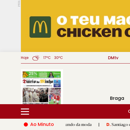
PUB.
DMtv
Hoje
17ºC
30ºC
Braga
Ao Minuto
lento e à inovação do mundo da moda
|
Santiago de Compostela
D.