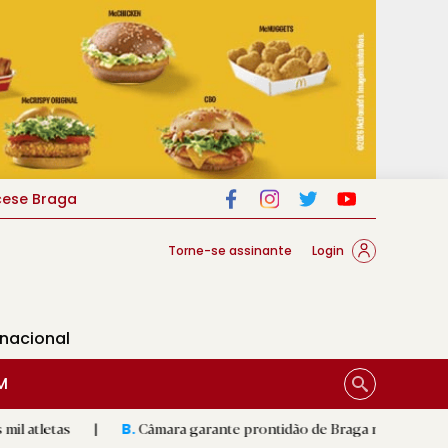
cese Braga
Torne-se assinante
Login
rnacional
M
|
Câmara garante prontidão de Braga no resgate animal
|
B.