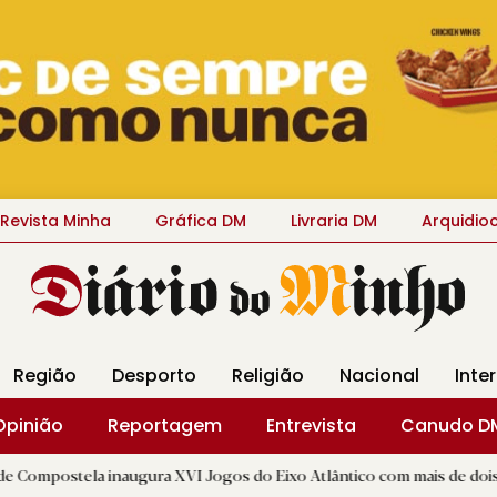
Revista Minha
Gráfica DM
Livraria DM
Arquidio
Região
Desporto
Religião
Nacional
Inte
Opinião
Reportagem
Entrevista
Canudo D
 inaugura XVI Jogos do Eixo Atlântico com mais de dois mil atletas