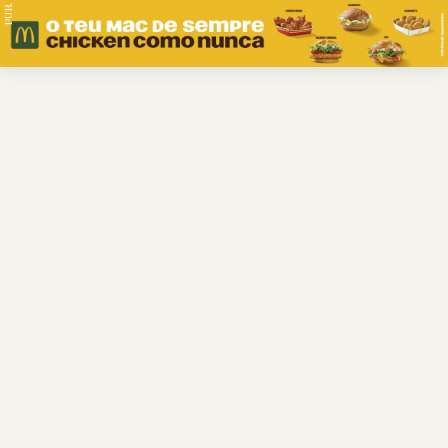
PUB.
Braga
Região
Desporto
Religião
Nacional
Internacional