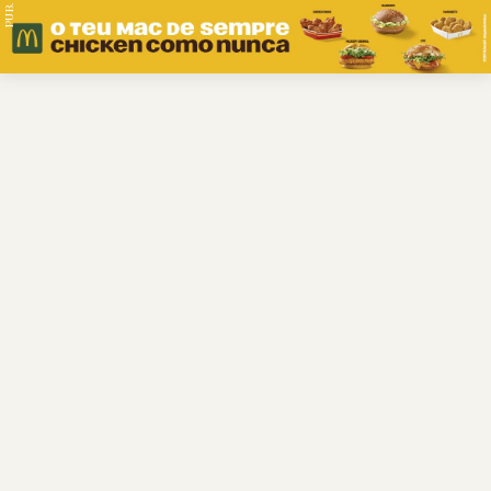
PUB.
Braga
Região
Desporto
Religião
Nacional
Internacional