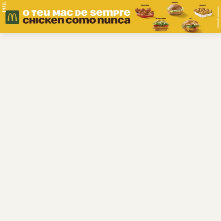
PUB.
Braga
Região
Desporto
Religião
Nacional
Internacional