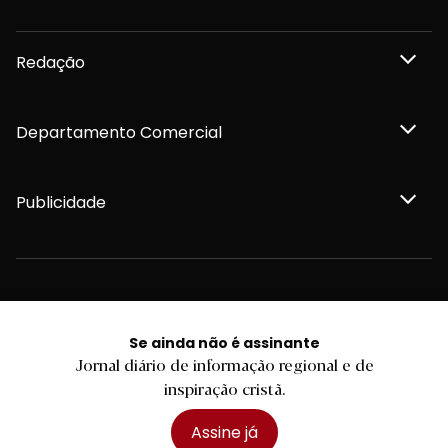
Redação
Departamento Comercial
Publicidade
Privacidade e Cookies
Termos e Condições
Declaração de compromisso FSC®
Se ainda não é assinante
Política de Confidencialidade
Jornal diário de informação regional e de
Editar Cookies
inspiração cristã.
for tomorrow by
LKCOM
2026 Diário do Minho, Lda. © Todos os direitos reservados
Assine já