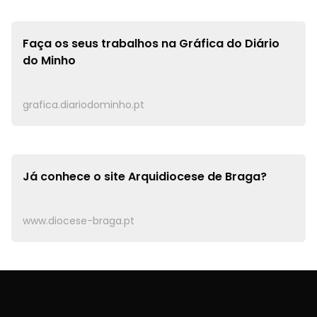
Faça os seus trabalhos na
Gráfica do Diário
do Minho
grafica.diariodominho.pt
Já conhece o site
Arquidiocese de Braga?
www.diocese-braga.pt