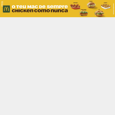
PUB.
Braga
Região
Desporto
Religião
Nacional
Internacional