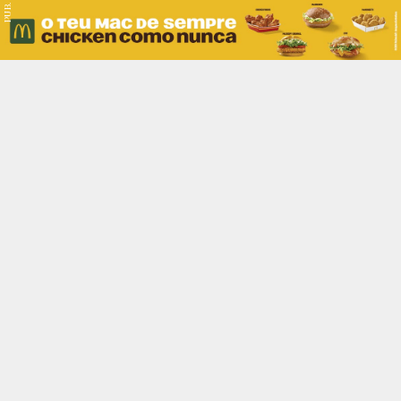
PUB.
Braga
Região
Desporto
Religião
Nacional
Internacional