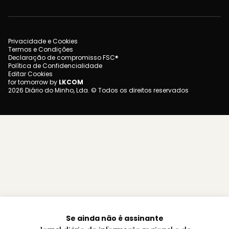
Privacidade e Cookies
Termos e Condições
Declaração de compromisso FSC®
Política de Confidencialidade
Editar Cookies
for tomorrow by
LKCOM
2026 Diário do Minho, Lda. © Todos os direitos reservados
Se ainda não é assinante