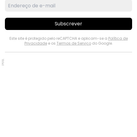
Subscrever
Este site é protegido pelo reCAPTCHA e aplicam-se a
Política de
Privacidade
e os
Termos de Serviço
do Google.
PUB.