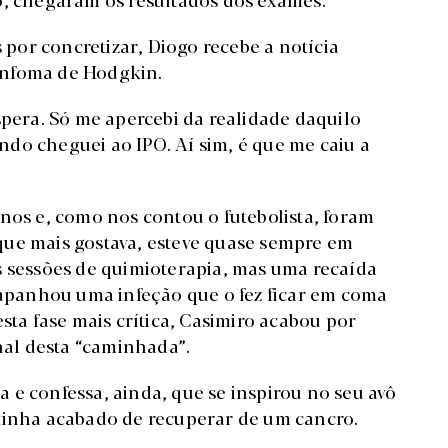
or concretizar, Diogo recebe a notícia
infoma de Hodgkin.
spera. Só me apercebi da realidade daquilo
do cheguei ao IPO. Aí sim, é que me caiu a
nos e, como nos contou o futebolista, foram
que mais gostava, esteve quase sempre em
s sessões de quimioterapia, mas uma recaída
, apanhou uma infeção que o fez ficar em coma
sta fase mais crítica, Casimiro acabou por
inal desta “caminhada”.
 e confessa, ainda, que se inspirou no seu avô
 tinha acabado de recuperar de um cancro.