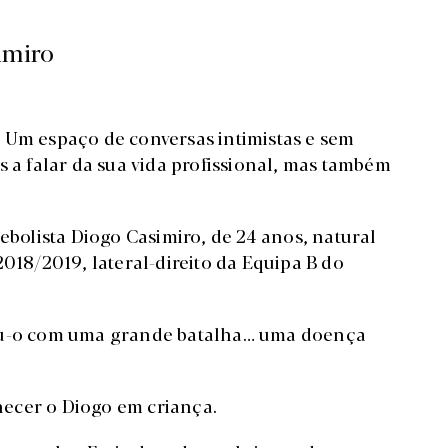
imiro
 Um espaço de conversas intimistas e sem
s a falar da sua vida profissional, mas também
tebolista Diogo Casimiro, de 24 anos, natural
2018/2019, lateral-direito da Equipa B do
deu-o com uma grande batalha… uma doença
ecer o Diogo em criança.