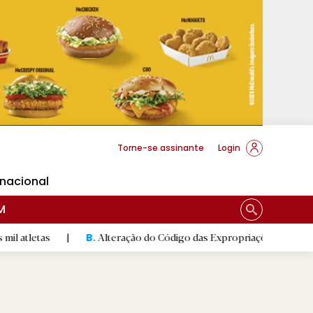
cese Braga
Torne-se assinante
Login
rnacional
M
|
Alteração do Código das Expropriações pode ajudar constru
B.