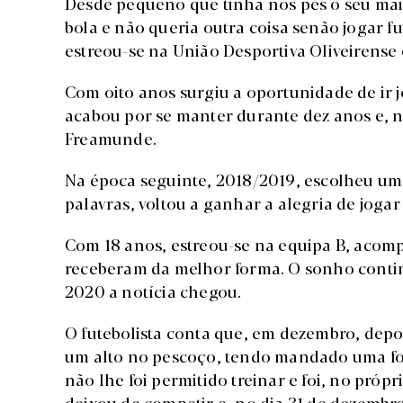
Desde pequeno que tinha nos pés o seu mai
bola e não queria outra coisa senão jogar f
estreou-se na União Desportiva Oliveirense
Com oito anos surgiu a oportunidade de ir j
acabou por se manter durante dez anos e, n
Freamunde.
Na época seguinte, 2018/2019, escolheu uma
palavras, voltou a ganhar a alegria de jogar 
Com 18 anos, estreou-se na equipa B, acomp
receberam da melhor forma. O sonho contin
2020 a notícia chegou.
O futebolista conta que, em dezembro, depoi
um alto no pescoço, tendo mandado uma fot
não lhe foi permitido treinar e foi, no própr
deixou de competir e, no dia 31 de dezembr