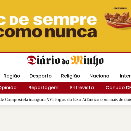
Revista Minha
Gráfica DM
Livraria DM
Arquidio
Região
Desporto
Religião
Nacional
Inte
Opinião
Reportagem
Entrevista
Canudo D
 inaugura XVI Jogos do Eixo Atlântico com mais de dois mil atletas