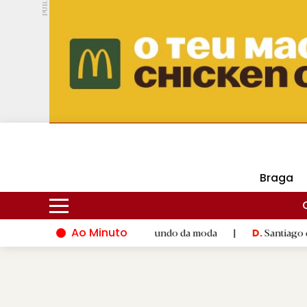
PUB.
DMtv
Hoje
18ºC
29ºC
Braga
Ao Minuto
lento e à inovação do mundo da moda
|
Santiago de Compostela
D.