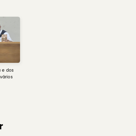
 e dos
 vários
r