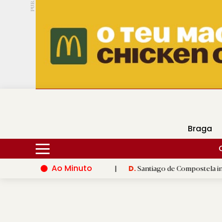
PUB.
DMtv
Hoje
14ºC
31ºC
Braga
Ao Minuto
o do mundo da moda
|
Santiago de Compostela inaugura XVI Jog
D.