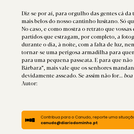
Diz-se por aí, para orgulho das gentes cá da
mais belos do nosso cantinho lusitano. Só qu
No caso, e como mostra o retrato que vossas 
partidos que estragam, por completo, a fotog
durante o dia, à noite, com a falta de luz, n
tornar-se uma perigosa armadilha para quem
para uma pequena passeata. E para que não s
Bárbara”, mais vale que os senhores mandan
devidamente asseado. Se assim não for…
boa 
Autor:
Contribua para o Canudo, reporte uma situação
canudo@diariodominho.pt