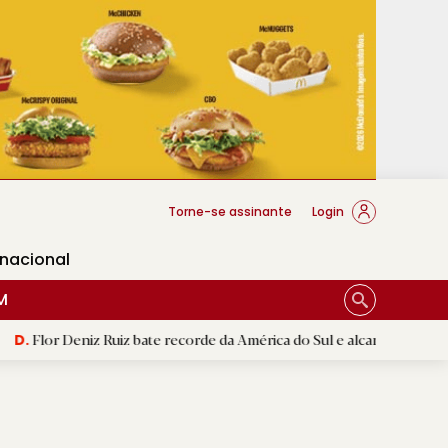
cese Braga
Torne-se assinante
Login
rnacional
M
z Ruiz bate recorde da América do Sul e alcança segunda melhor mar