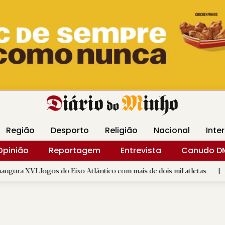
Revista Minha
Gráfica DM
Livraria DM
Arquidio
Região
Desporto
Religião
Nacional
Inte
Opinião
Reportagem
Entrevista
Canudo D
os do Eixo Atlântico com mais de dois mil atletas
|
Flor Deni
D.