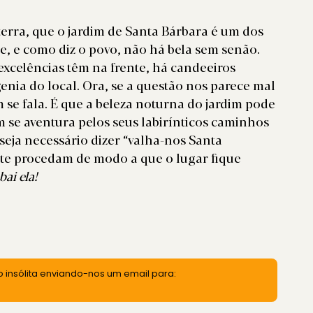
 terra, que o jardim de Santa Bárbara é um dos
e, e como diz o povo, não há bela sem senão.
excelências têm na frente, há candeeiros
enia do local. Ora, se a questão nos parece mal
em se fala. É que a beleza noturna do jardim pode
 se aventura pelos seus labirínticos caminhos
eja necessário dizer “valha-nos Santa
te procedam de modo a que o lugar fique
bai ela!
 insólita enviando-nos um email para: