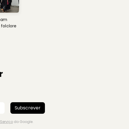
imam
folclore
r
Subscrever
Serviço
do Google.