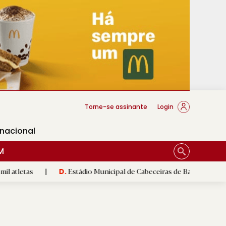
cese Braga
Torne-se assinante
Login
rnacional
M
|
Estádio Municipal de Cabeceiras de Basto recebe requalificaç
D.