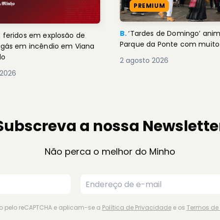
PREMIUM
B.
‘Tardes de Domingo’ an
 feridos em explosão de
Parque da Ponte com muito 
e gás em incêndio em Viana
lo
2 agosto 2026
 2026
Subscreva a nossa Newslette
Não perca o melhor do Minho
ido pelo reCAPTCHA e aplicam-se a
Política de Privacidade
e os
Termos de 