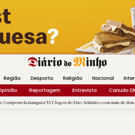
Revista Minha
Gráfica DM
Livraria DM
Arquidio
Região
Desporto
Religião
Nacional
Inte
Opinião
Reportagem
Entrevista
Canudo D
inaugura XVI Jogos do Eixo Atlântico com mais de dois mil atletas