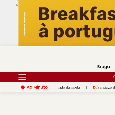
PUB.
DMtv
Hoje
17ºC
30ºC
Braga
Ao Minuto
ento e à inovação do mundo da moda
|
Santiago de Compostela 
D.