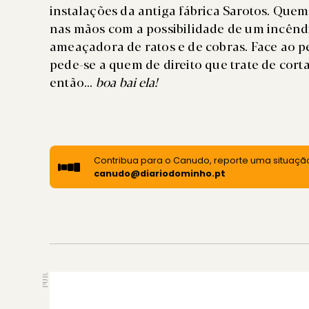
instalações da antiga fábrica Sarotos. Qu
nas mãos com a possibilidade de um incên
ameaçadora de ratos e de cobras. Face ao p
pede-se a quem de direito que trate de corta
então...
boa bai ela!
Contribua para o Canudo, reporte uma situação
canudo@diariodominho.pt
PUB.