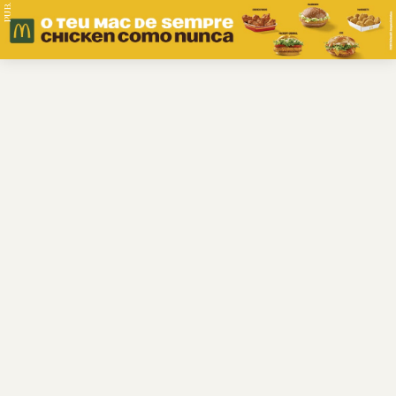
PUB.
Braga
Região
Desporto
Religião
Nacional
Internacional