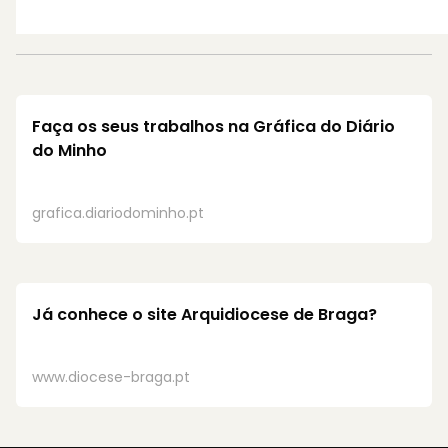
Faça os seus trabalhos na
Gráfica do Diário
do Minho
grafica.diariodominho.pt
Já conhece o site
Arquidiocese de Braga?
www.diocese-braga.pt