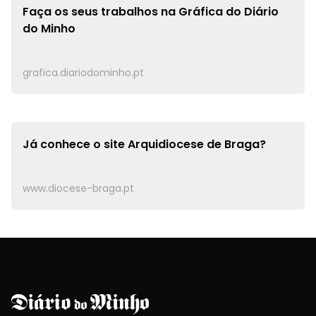
Faça os seus trabalhos na
Gráfica do Diário
do Minho
grafica.diariodominho.pt
Já conhece o site
Arquidiocese de Braga?
www.diocese-braga.pt