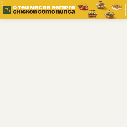
PUB.
Braga
Região
Desporto
Religião
Nacional
Internacional