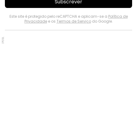
Subscrever
Este site é protegido pelo reCAPTCHA e aplicam-se a
Política de
Privacidade
e os
Termos de Serviço
do Google.
PUB.