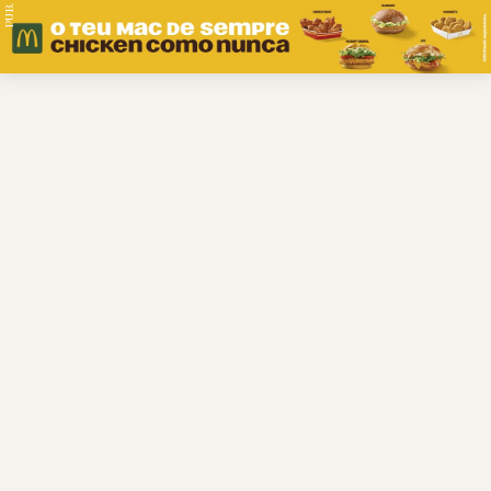
PUB.
Braga
Região
Desporto
Religião
Nacional
Internacional