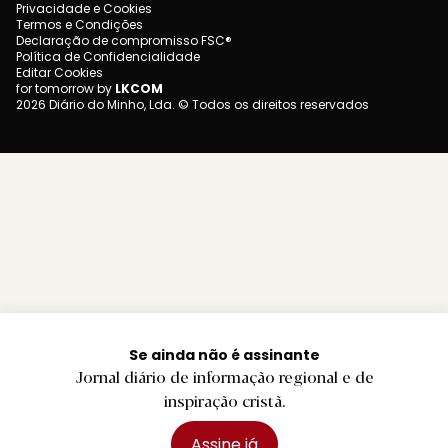
Privacidade e Cookies
Termos e Condições
Declaração de compromisso FSC®
Política de Confidencialidade
Editar Cookies
for tomorrow by
LKCOM
2026 Diário do Minho, Lda. © Todos os direitos reservados
Se ainda não é assinante
Jornal diário de informação regional e de
inspiração cristã.
Assine já