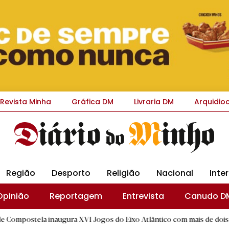
Revista Minha
Gráfica DM
Livraria DM
Arquidio
Região
Desporto
Religião
Nacional
Inte
Opinião
Reportagem
Entrevista
Canudo D
a inaugura XVI Jogos do Eixo Atlântico com mais de dois mil atletas