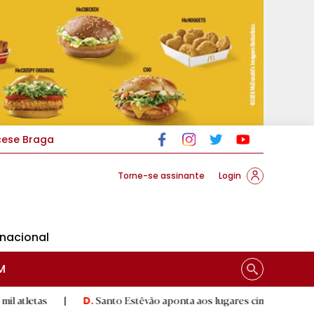
cese Braga
Torne-se assinante
Login
rnacional
M
|
Santo Estêvão aponta aos lugares cimeiros da Honra
|
D.