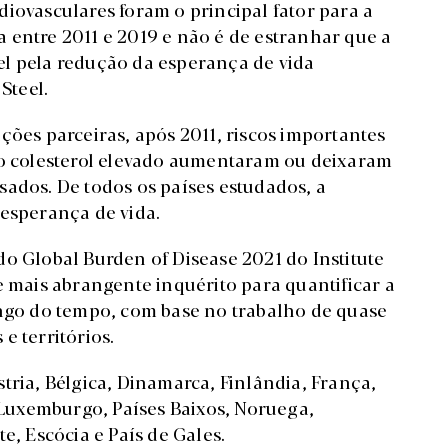
iovasculares foram o principal fator para a
 entre 2011 e 2019 e não é de estranhar que a
el pela redução da esperança de vida
Steel.
ções parceiras, após 2011, riscos importantes
 o colesterol elevado aumentaram ou deixaram
sados. De todos os países estudados, a
 esperança de vida.
o Global Burden of Disease 2021 do Institute
e mais abrangente inquérito para quantificar a
ongo do tempo, com base no trabalho de quase
e territórios.
tria, Bélgica, Dinamarca, Finlândia, França,
, Luxemburgo, Países Baixos, Noruega,
e, Escócia e País de Gales.