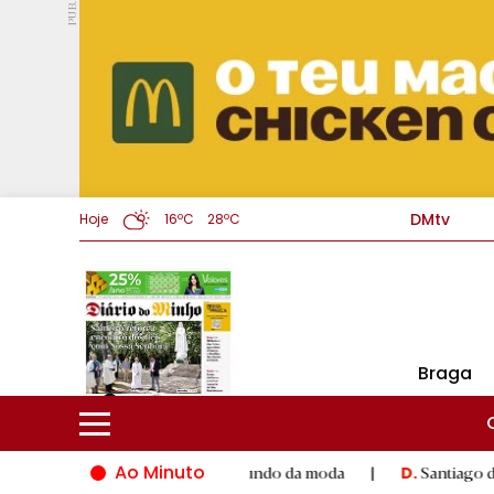
PUB.
DMtv
Hoje
16ºC
28ºC
Braga
Ao Minuto
alento e à inovação do mundo da moda
|
Santiago de Compostel
D.