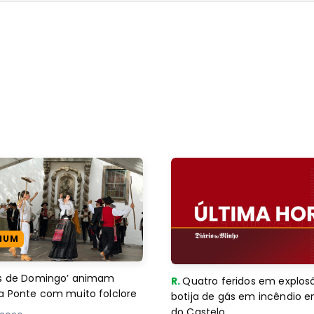
IUM
es de Domingo’ animam
R.
Quatro feridos em explos
a Ponte com muito folclore
botija de gás em incêndio 
do Castelo