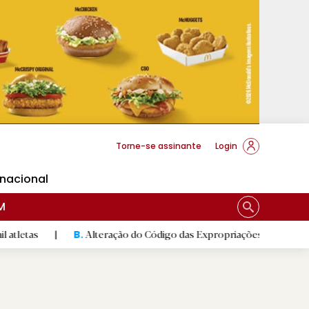
cese Braga
Torne-se assinante
Login
rnacional
M
Alteração do Código das Expropriações pode ajudar construção d
B.