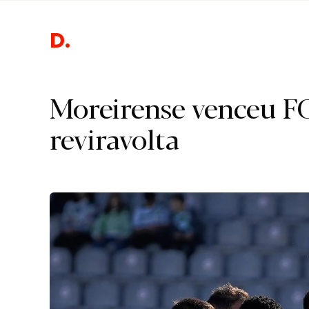
Desporto
Moreirense venceu F
reviravolta