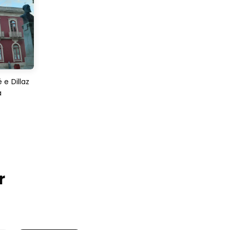
e Dillaz
a
r