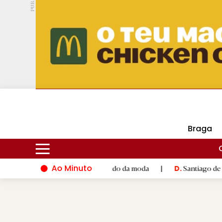
PUB.
DMtv
Hoje
16ºC
29ºC
Braga
Ao Minuto
 e à inovação do mundo da moda
|
Santiago de Compostela inau
D.