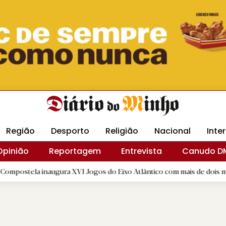
Revista Minha
Gráfica DM
Livraria DM
Arquidio
Região
Desporto
Religião
Nacional
Inte
Opinião
Reportagem
Entrevista
Canudo D
gura XVI Jogos do Eixo Atlântico com mais de dois mil atletas
|