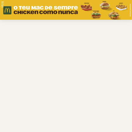
PUB.
Braga
Região
Desporto
Religião
Nacional
Internacional