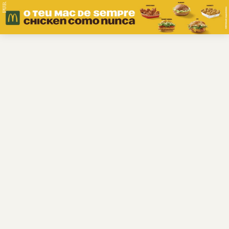
PUB.
Braga
Região
Desporto
Religião
Nacional
Internacional