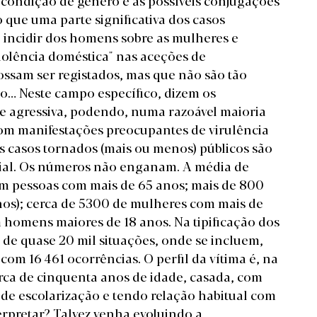
 condição de género e as possíveis conjugações
 que uma parte significativa dos casos
a incidir dos homens sobre as mulheres e
violência doméstica" nas aceções de
ssam ser registados, mas que não são tão
o… Neste campo específico, dizem os
te agressiva, podendo, numa razoável maioria
 com manifestações preocupantes de virulência
Os casos tornados (mais ou menos) públicos são
ial. Os números não enganam. A média de
com pessoas com mais de 65 anos; mais de 800
anos); cerca de 5300 de mulheres com mais de
m homens maiores de 18 anos. Na tipificação dos
 de quase 20 mil situações, onde se incluem,
 com 16 461 ocorrências. O perfil da vítima é, na
erca de cinquenta anos de idade, casada, com
de escolarização e tendo relação habitual com
erpretar? Talvez venha evoluindo a