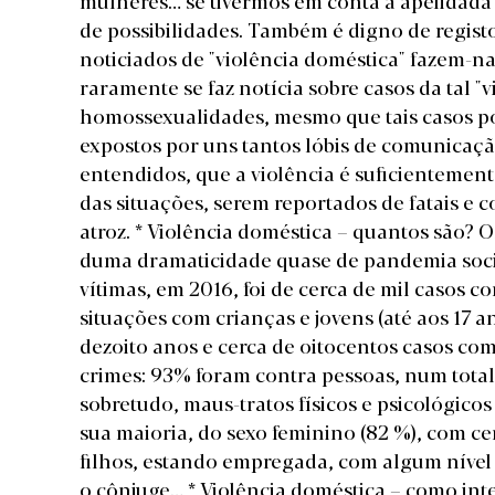
mulheres… se tivermos em conta a apelidada
de possibilidades. Também é digno de registo
noticiados de "violência doméstica" fazem-n
raramente se faz notícia sobre casos da tal "
homossexualidades, mesmo que tais casos po
expostos por uns tantos lóbis de comunicaçã
entendidos, que a violência é suficientemen
das situações, serem reportados de fatais e
atroz. * Violência doméstica – quantos são? 
duma dramaticidade quase de pandemia soc
vítimas, em 2016, foi de cerca de mil casos 
situações com crianças e jovens (até aos 17 
dezoito anos e cerca de oitocentos casos co
crimes: 93% foram contra pessoas, num total
sobretudo, maus-tratos físicos e psicológicos
sua maioria, do sexo feminino (82 %), com c
filhos, estando empregada, com algum nível 
o cônjuge… * Violência doméstica – como int