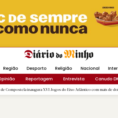
Revista Minha
Gráfica DM
Livraria DM
Arquidio
Região
Desporto
Religião
Nacional
Inte
Opinião
Reportagem
Entrevista
Canudo D
tela inaugura XVI Jogos do Eixo Atlântico com mais de dois mil atlet