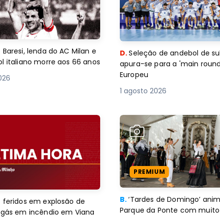
 Baresi, lenda do AC Milan e
D.
Seleção de andebol de su
l italiano morre aos 66 anos
apura-se para a 'main round
Europeu
2026
1 agosto 2026
PREMIUM
B.
‘Tardes de Domingo’ an
 feridos em explosão de
Parque da Ponte com muito 
e gás em incêndio em Viana