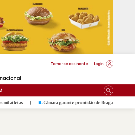
cese Braga
Torne-se assinante
Login
rnacional
M
as
|
Câmara garante prontidão de Braga no resgate animal
B.