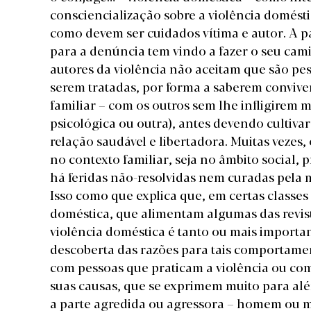
consciencialização sobre a violência domésti
como devem ser cuidados vítima e autor. A p
para a denúncia tem vindo a fazer o seu cam
autores da violência não aceitam que são pes
serem tratadas, por forma a saberem convive
familiar – com os outros sem lhe infligirem m
psicológica ou outra), antes devendo cultiv
relação saudável e libertadora. Muitas vezes,
no contexto familiar, seja no âmbito social, p
há feridas não-resolvidas nem curadas pela 
Isso como que explica que, em certas classes 
doméstica, que alimentam algumas das revist
violência doméstica é tanto ou mais important
descoberta das razões para tais comportamen
com pessoas que praticam a violência ou c
suas causas, que se exprimem muito para alé
a parte agredida ou agressora – homem ou m