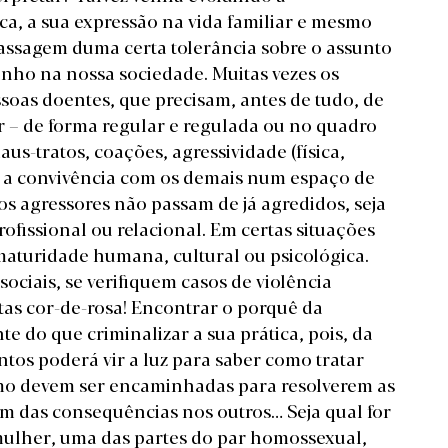
ca, a sua expressão na vida familiar e mesmo
assagem duma certa tolerância sobre o assunto
inho na nossa sociedade. Muitas vezes os
soas doentes, que precisam, antes de tudo, de
r – de forma regular e regulada ou no quadro
aus-tratos, coações, agressividade (física,
ar a convivência com os demais num espaço de
 os agressores não passam de já agredidos, seja
rofissional ou relacional. Em certas situações
maturidade humana, cultural ou psicológica.
sociais, se verifiquem casos de violência
as cor-de-rosa! Encontrar o porquê da
e do que criminalizar a sua prática, pois, da
tos poderá vir a luz para saber como tratar
omo devem ser encaminhadas para resolverem as
m das consequências nos outros… Seja qual for
ulher, uma das partes do par homossexual,