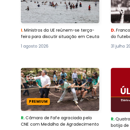
I.
Ministros da UE reúnem-se terça-
D.
Franco
feira para discutir situação em Ceuta
do futebo
1 agosto 2026
31 julho 
PREMIUM
R.
Câmara de Fafe agraciada pelo
R.
Quatro
CNE com Medalha de Agradecimento
botija d