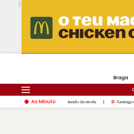
PUB.
DMtv
Hoje
17ºC
30ºC
Braga
Ao Minuto
o talento e à inovação do mundo da moda
|
Santiago de Compos
D.