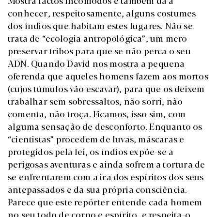
Mostra factos incómodos e também dá a
conhecer, respeitosamente, alguns costumes
dos índios que habitam estes lugares. Não se
trata de “ecologia antropológica”, um mero
preservar tribos para que se não perca o seu
ADN. Quando David nos mostra a pequena
oferenda que aqueles homens fazem aos mortos
(cujos túmulos vão escavar), para que os deixem
trabalhar sem sobressaltos, não sorri, não
comenta, não troça. Ficamos, isso sim, com
alguma sensação de desconforto. Enquanto os
“cientistas” procedem de luvas, máscaras e
protegidos pela lei, os índios expõe-se a
perigosas aventuras e ainda sofrem a tortura de
se enfrentarem com a ira dos espíritos dos seus
antepassados e da sua própria consciência.
Parece que este repórter entende cada homem
no seu todo de corpo e espírito, e respeita-o,