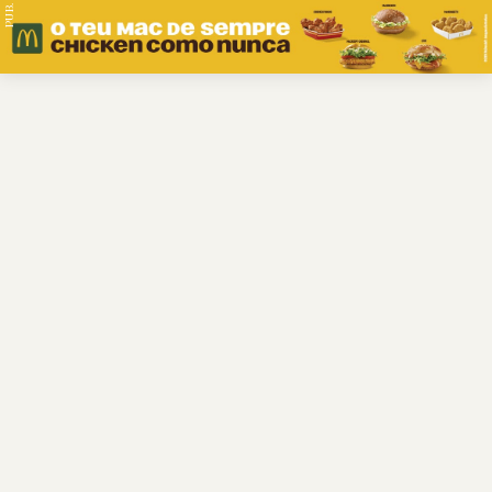
PUB.
Braga
Região
Desporto
Religião
Nacional
Internacional