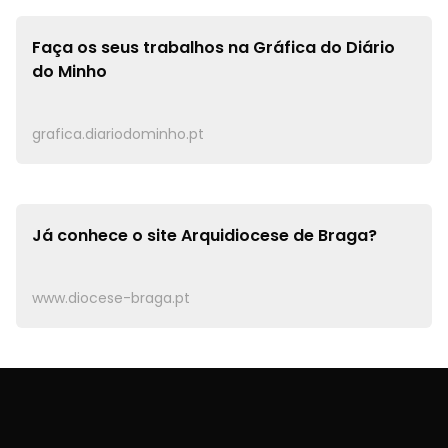
Faça os seus trabalhos na
Gráfica do Diário
do Minho
grafica.diariodominho.pt
Já conhece o site
Arquidiocese de Braga?
www.diocese-braga.pt