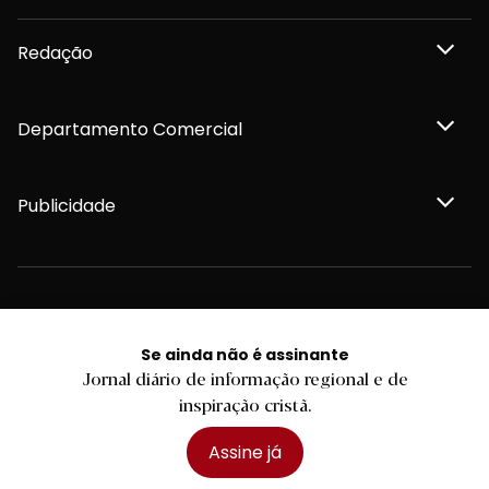
Redação
Departamento Comercial
Publicidade
Privacidade e Cookies
Termos e Condições
Se ainda não é assinante
Declaração de compromisso FSC®
Política de Confidencialidade
Jornal diário de informação regional e de
Editar Cookies
inspiração cristã.
for tomorrow by
LKCOM
2026 Diário do Minho, Lda. © Todos os direitos reservados
Assine já