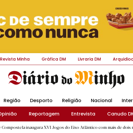
Revista Minha
Gráfica DM
Livraria DM
Arquidio
Região
Desporto
Religião
Nacional
Inte
Opinião
Reportagem
Entrevista
Canudo D
a inaugura XVI Jogos do Eixo Atlântico com mais de dois mil atletas