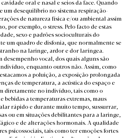
 cavidade oral e nasal e seios da face. Quando
e um desequilíbrio no sistema respiração-
rações de natureza física e/ou ambiental assim
, por exemplo, o stress. Pelo facto de estas
dade, sexo e padrões socioculturais do
nte um quadro de disfonia, que normalmente se
tranho na laringe, ardor e dor laríngea.
m desempenho vocal, dos quais alguns são
 indivíduo, enquanto outros não. Assim, como
destacamos a poluição, a exposição prolongada
nças de temperatura, a acústica do espaço e
am diretamente no indivíduo, tais como o
de bebidas a temperaturas extremas, maus
falar rápido e durante muito tempo, sussurrar,
sas ou em situações debilitantes para a laringe,
ofágico e de alterações hormonais. A qualidade
es psicossociais, tais como ter emoções fortes