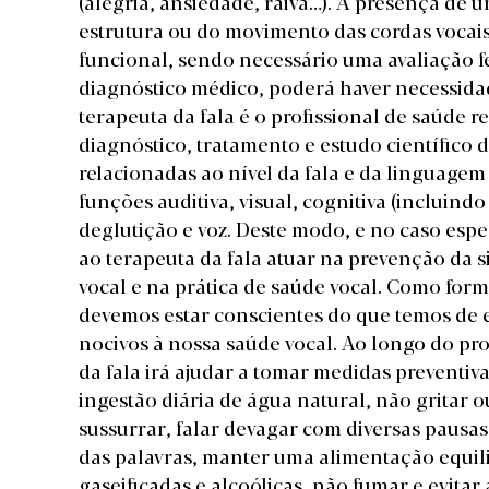
(alegria, ansiedade, raiva…). A presença de u
estrutura ou do movimento das cordas vocais
funcional, sendo necessário uma avaliação f
diagnóstico médico, poderá haver necessida
terapeuta da fala é o profissional de saúde r
diagnóstico, tratamento e estudo científic
relacionadas ao nível da fala e da linguage
funções auditiva, visual, cognitiva (incluind
deglutição e voz. Deste modo, e no caso espe
ao terapeuta da fala atuar na prevenção da 
vocal e na prática de saúde vocal. Como form
devemos estar conscientes do que temos de e
nocivos à nossa saúde vocal. Ao longo do pro
da fala irá ajudar a tomar medidas preventiv
ingestão diária de água natural, não gritar 
sussurrar, falar devagar com diversas pausas
das palavras, manter uma alimentação equilib
gaseificadas e alcoólicas, não fumar e evitar