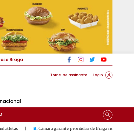
cese Braga
Torne-se assinante
Login
rnacional
M
|
Câmara garante prontidão de Braga no resgate animal
|
B.