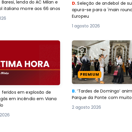
 Baresi, lenda do AC Milan e
D.
Seleção de andebol de su
l italiano morre aos 66 anos
apura-se para a 'main round
Europeu
2026
1 agosto 2026
PREMIUM
B.
‘Tardes de Domingo’ an
 feridos em explosão de
Parque da Ponte com muito 
e gás em incêndio em Viana
lo
2 agosto 2026
 2026