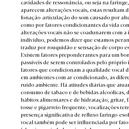
cavidades de ressonância, ou seja na faringe,
aparecem alterações vocais, estas resultam d
fonação-articulação do som causado por alte
como por fatores condicionantes da vida como
alterações vocais não se coadunarem com a i
indivíduo, podemos dizer que estamos pera
traduz por rouquidão e sensação de corpo es
Existem fatores preponderantes para um bo
passíveis de serem controlados pelo próprio
fatores que condicionam a qualidade vocal 
em ambientes com ar condicionado, as difere
ruído ambiente. Há atitudes diárias que atu
consumo de tabaco e de bebidas alcoólicas, 
hábitos alimentares e de hidratação, gritar, 
tosse e pigarreio frequente, vocalizações ten
presença significativa de refluxo faringo-es
vocal também pode ser influenciada por fator