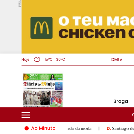
PUB.
DMtv
Hoje
15ºC
30ºC
Braga
Ao Minuto
alento e à inovação do mundo da moda
|
Santiago de Compostel
D.