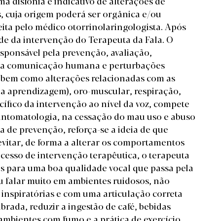
ma disfonia é indicativo de alterações de
, cuja origem poderá ser orgânica e/ou
eita pelo médico otorrinolaringologista. Após
de da intervenção do Terapeuta da Fala. O
esponsável pela prevenção, avaliação,
o da comunicação humana e perturbações
m bem como alterações relacionadas com as
o a aprendizagem), oro-muscular, respiração,
cífico da intervenção ao nível da voz, compete
sintomatologia, na cessação do mau uso e abuso
a de prevenção, reforça-se a ideia de que
vitar, de forma a alterar os comportamentos
cesso de intervenção terapêutica, o terapeuta
as para uma boa qualidade vocal que passa pela
ou falar muito em ambientes ruidosos, não
 inspiratórias e com uma articulação correta
rada, reduzir a ingestão de café, bebidas
 ambientes com fumo e a prática de exercício