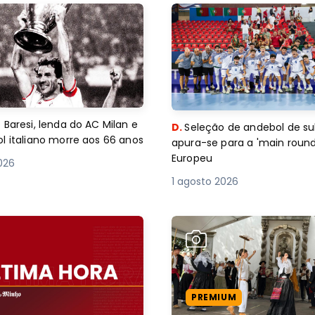
 Baresi, lenda do AC Milan e
D.
Seleção de andebol de su
l italiano morre aos 66 anos
apura-se para a 'main round
Europeu
2026
1 agosto 2026
PREMIUM