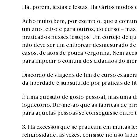
Há, porém, festas e festas. Há vários modos 
Acho muito bem, por exemplo, que a comunid
um ano letivo e para outros, do curso – ma
praticados nesses festejos. Um cortejo de qu
não deve ser um emborcar desmesurado de 
casos, de atos de pouca vergonha. Nem acei
para impedir o comum dos cidadãos do mer
Discordo de viagens de fim de curso exage
da liberdade é substituído por práticas de l
É uma questão de gosto pessoal, mas uma da
foguetório. Dir-me-ão que as fábricas de pi
para aquelas pessoas se conseguisse outro
3. Há excessos que se praticam em muitas fest
religiosidade, às vezes, consiste no uso (ab