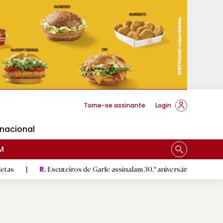
cese Braga
Torne-se assinante
Login
rnacional
M
Escuteiros de Garfe assinalam 30.º aniversário em setembro
|
R.