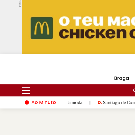
PUB.
DMtv
Hoje
17ºC
24ºC
Braga
Ao Minuto
o e à inovação do mundo da moda
|
Santiago de Compostela ina
D.