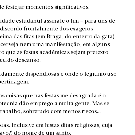
de festejar momentos significativos.
ade estudantil assinale o fim – para uns de
s discordo frontalmente dos exageros
eima das fitas (em Braga, do enterro da gata)
cerveja nem uma manifestação, em alguns
to que as festas académicas sejam pretexto
ecido descanso.
radamente dispendiosas e onde o legítimo uso
ibertinagem.
s coisas que nas festas me desagrada é o
rotecnia dão emprego a muita gente. Mas se
 trabalho, sobretudo com menos riscos…
as. Inclusive em festas ditas religiosas, cuja
usivo?) do nome de um santo.