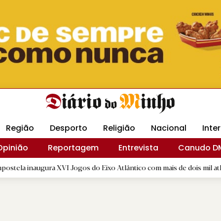
Revista Minha
Gráfica DM
Livraria DM
Arquidio
Região
Desporto
Religião
Nacional
Inte
Opinião
Reportagem
Entrevista
Canudo D
ugura XVI Jogos do Eixo Atlântico com mais de dois mil atletas
|