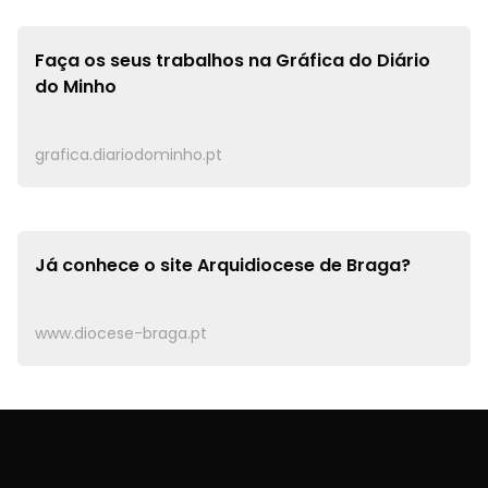
Faça os seus trabalhos na
Gráfica do Diário
do Minho
grafica.diariodominho.pt
Já conhece o site
Arquidiocese de Braga?
www.diocese-braga.pt