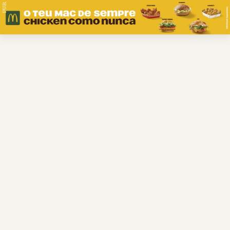
PUB.
Braga
Região
Desporto
Religião
Nacional
Internacional