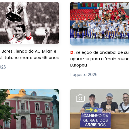
 Baresi, lenda do AC Milan e
D.
Seleção de andebol de su
l italiano morre aos 66 anos
apura-se para a 'main round
Europeu
2026
1 agosto 2026