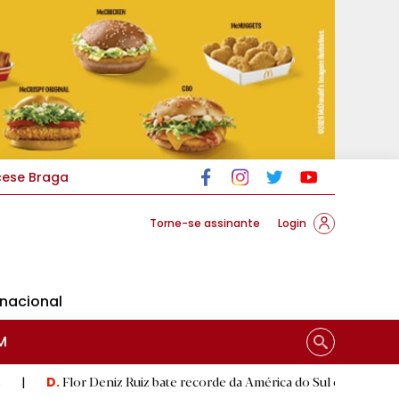
cese Braga
Torne-se assinante
Login
rnacional
M
or Deniz Ruiz bate recorde da América do Sul e alcança segunda mel