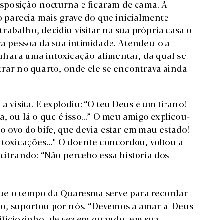
sposição nocturna e ficaram de cama. A
to parecia mais grave do que inicialmente
abalho, decidiu visitar na sua própria casa o
ra pessoa da sua intimidade. Atendeu-o a
nhara uma intoxicação alimentar, da qual se
trar no quarto, onde ele se encontrava ainda
a visita. E explodiu: “O teu Deus é um tirano!
, ou lá o que é isso...” O meu amigo explicou-
o ovo do bife, que devia estar em mau estado!
toxicações...” O doente concordou, voltou a
citrando: “Não percebo essa história dos
ue o tempo da Quaresma serve para recordar
o, suportou por nós. “Devemos a amar a Deus
crificiozinho, de vez em quando, em sua