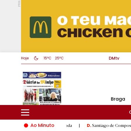
PUB.
DMtv
Hoje
15ºC
25ºC
Braga
Ao Minuto
inovação do mundo da moda
|
Santiago de Compostela inaugura X
D.