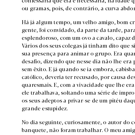
confessaria que ela é necessária, na idade 
ou gramas, pois, de contrário, a curva abd
Há já algum tempo, um velho amigo, bom c
gente, foi convidado, da parte da tarde, par
esplendoroso, com um ovo a cavalo, capaz d
Vários dos seus colegas já tinham dito que 
sua presença para animar o grupo. Era quar
desafio, dizendo que nesse dia não lhe era po
sem êxito. E já quando se ia embora, cabisb
católico, deveria ter recusado, por causa d
quaresmais. E, com a vivacidade que lhe era
ele trabalhava, soltando uma série de impro
os seus adeptos a privar-se de um pitéu daq
grande estupidez.
No dia seguinte, curiosamente, o autor do co
banquete, não foram trabalhar. O meu amig