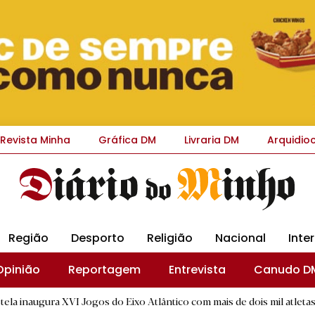
Revista Minha
Gráfica DM
Livraria DM
Arquidio
Região
Desporto
Religião
Nacional
Inte
Opinião
Reportagem
Entrevista
Canudo D
VI Jogos do Eixo Atlântico com mais de dois mil atletas
|
Fl
D.