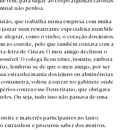
que tem, para sugar ao corpo algumas calorias
ominal não perdoa.
ristão, que trabalha numa empresa com muita
a jantar num restaurante especialista num bife
e alegrar, como o vinho, o coração dos justos.
sim ao convite, pelo que também contava com a
ta-feira de Cinzas. O meu amigo declinou o
ssível. O colega ficou triste, insistiu, embora
aixo, lembrou-se de que o meu amigo, por ser
essa estranha mania dos jejuns ou abstinências
 costumeira, voltou a entrar no gabinete onde
périos contra esse Deus tirano, que obrigava
ueles. Ou seja, tudo isso não passava de uma
nvite e mais três participantes no lauto
o estranhou e procurou saber dos motivos.