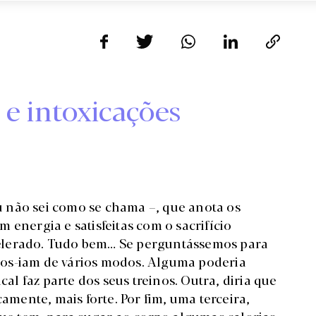
 e intoxicações
 não sei como se chama –, que anota os
 energia e satisfeitas com o sacrifício
elerado. Tudo bem… Se perguntássemos para
nos-iam de vários modos. Alguma poderia
cal faz parte dos seus treinos. Outra, diria que
camente, mais forte. Por fim, uma terceira,