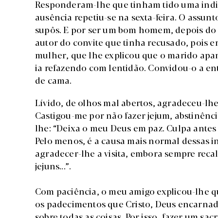
Responderam-lhe que tinham tido uma indi
ausência repetiu-se na sexta-feira. O assun
supôs. E por ser um bom homem, depois do tr
autor do convite que tinha recusado, pois e
mulher, que lhe explicou que o marido apa
ia refazendo com lentidão. Convidou-o a en
de cama.
Lívido, de olhos mal abertos, agradeceu-lhe 
Castigou-me por não fazer jejum, abstinência
lhe: “Deixa o meu Deus em paz. Culpa antes 
Pelo menos, é a causa mais normal dessas in
agradecer-lhe a visita, embora sempre recal
jejuns...”.
Com paciência, o meu amigo explicou-lhe q
os padecimentos que Cristo, Deus encarnad
sobre todas as coisas. Por isso, fazer um sa