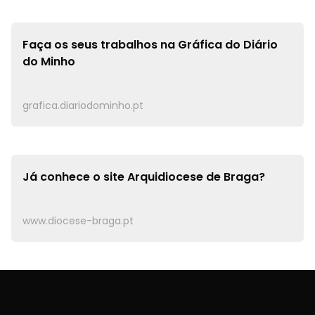
Faça os seus trabalhos na
Gráfica do Diário
do Minho
grafica.diariodominho.pt
Já conhece o site
Arquidiocese de Braga?
www.diocese-braga.pt