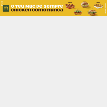
PUB.
Braga
Região
Desporto
Religião
Nacional
Internacional