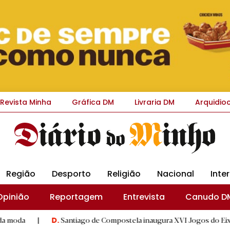
Revista Minha
Gráfica DM
Livraria DM
Arquidio
Região
Desporto
Religião
Nacional
Inte
Opinião
Reportagem
Entrevista
Canudo D
|
Santiago de Compostela inaugura XVI Jogos do Eixo Atlântico 
D.