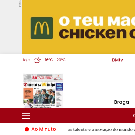
PUB.
DMtv
Hoje
16ºC
29ºC
Braga
Ao Minuto
Famalicão dá palco ao talento e à inovação do mundo da moda
R.