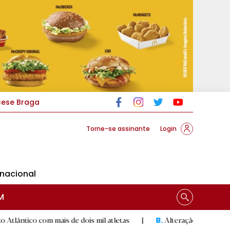
cese Braga
Torne-se assinante
Login
rnacional
M
com mais de dois mil atletas
|
Alteração do Código das Expro
B.