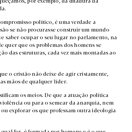
squeçamos, por exemplo, da ditadura da
da.
 compromisso político, é uma verdade a
issão se não procurasse construir um mundo
Deve saber ocupar o seu lugar no parlamento, na
nde quer que os problemas dos homens se
o das estruturas, cada vez mais montadas ao
que o cristão não deixe de agir cristamente,
s mãos de qualquer líder.
stificam os meios. De que a atuação política
 violência ou para o semear da anarquia, nem
ar ou explorar os que professam outra ideologia
a qual for, é formada por homens e é o que