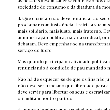
as pessoas devem saber sacudir. Não nos e
sociedade de consumo e da ditadura da mo
3. Que o cristão não deve renunciar ao seu
proclamar com insistência. Trairia a sua m
mais solidário, mais justo, mais fraterno. 
administração pública, na vida sindical, o
debatam. Deve empenhar-se na transformaçã
serviço do lucro.
Mas quando participa na atividade política 
renunciando à condição de pau mandado na
Não há de esquecer-se de que os fins não ju
não deve ser o mesmo que liberdade para a
deve servir para libertar os seus e escraviz
ou militam noutro partido.
4. Importa lembrar que a sociedade, seja el