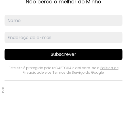
Não perca o melhor do Minho
Subscrever
Este site é protegido pelo reCAPTCHA e aplicam-se a
Política de
Privacidade
e os
Termos de Serviço
do Google.
PUB.