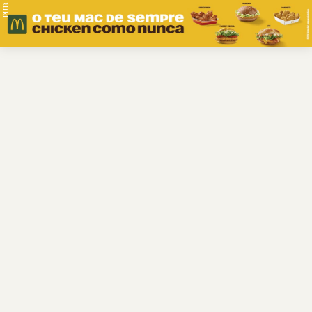
PUB.
Braga
Região
Desporto
Religião
Nacional
Internacional