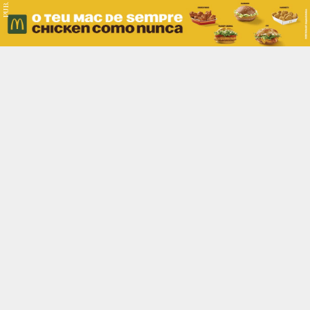
PUB.
Braga
Região
Desporto
Religião
Nacional
Internacional