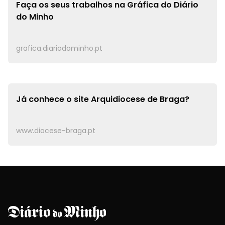
Faça os seus trabalhos na
Gráfica do Diário
do Minho
grafica.diariodominho.pt
Já conhece o site
Arquidiocese de Braga?
www.diocese-braga.pt