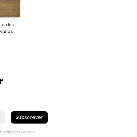
 e dos
 vários
r
Subscrever
Serviço
do Google.