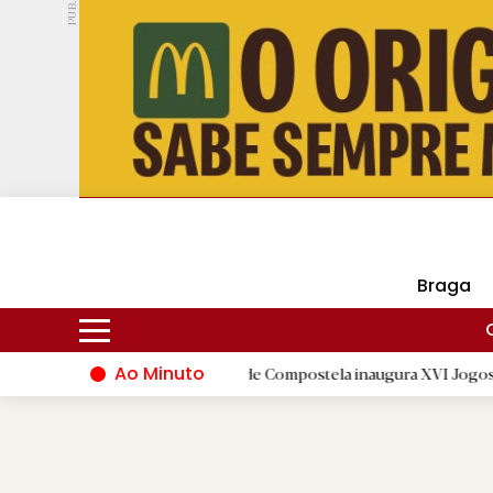
PUB.
DMtv
Hoje
16ºC
30ºC
Braga
Ao Minuto
oda
|
Santiago de Compostela inaugura XVI Jogos do Eixo Atlâ
D.