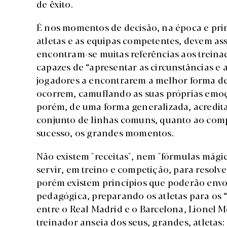
de êxito.
É nos momentos de decisão, na época e prin
atletas e as equipas competentes, devem ass
encontram-se muitas referências aos trein
capazes de “apresentar as circunstâncias e 
jogadores a encontrarem a melhor forma de 
ocorrem, camuflando as suas próprias emoçõ
porém, de uma forma generalizada, acredita
conjunto de linhas comuns, quanto ao comp
sucesso, os grandes momentos.
Não existem "receitas", nem "fórmulas mágic
servir, em treino e competição, para resol
porém existem princípios que poderão envo
pedagógica, preparando os atletas para os
entre o Real Madrid e o Barcelona, Lionel 
treinador anseia dos seus, grandes, atletas