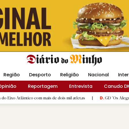
Revista Minha
Gráfica DM
Livraria DM
Arquidio
Região
Desporto
Religião
Nacional
Inte
Opinião
Reportagem
Entrevista
Canudo D
ntico com mais de dois mil atletas
|
GD "Os Alegrienses" cele
D.