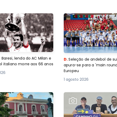
 Baresi, lenda do AC Milan e
D.
Seleção de andebol de su
l italiano morre aos 66 anos
apura-se para a 'main round
Europeu
2026
1 agosto 2026