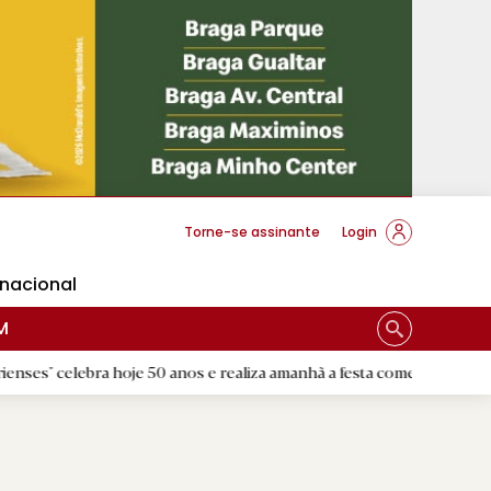
cese Braga
Torne-se assinante
Login
rnacional
M
bra hoje 50 anos e realiza amanhã a festa comemorativa
|
Flo
D.