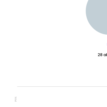
28 ab
PUB.