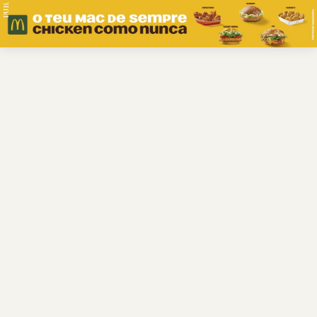
PUB.
Braga
Região
Desporto
Religião
Nacional
Internacional