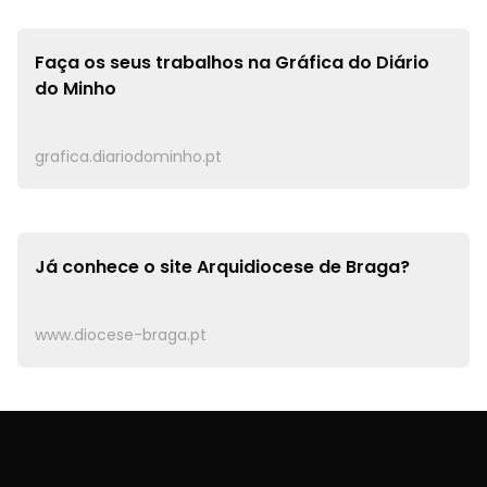
Faça os seus trabalhos na
Gráfica do Diário
do Minho
grafica.diariodominho.pt
Já conhece o site
Arquidiocese de Braga?
www.diocese-braga.pt