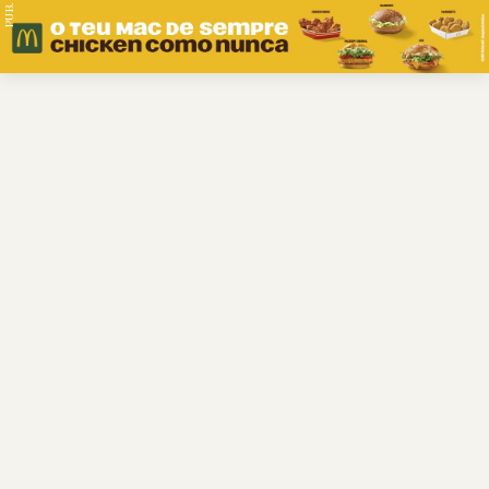
PUB.
Braga
Região
Desporto
Religião
Nacional
Internacional