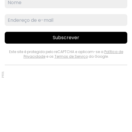
Subscrever
Este site é protegido pelo reCAPTCHA e aplicam-se a
Política de
Privacidade
e os
Termos de Serviço
do Google.
PUB.