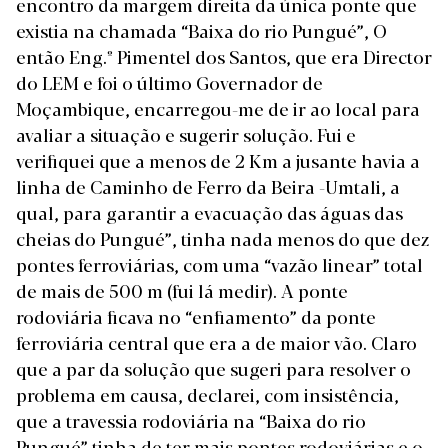
encontro da margem direita da única ponte que
existia na chamada “Baixa do rio Pungué”, O
então Eng.º Pimentel dos Santos, que era Director
do LEM e foi o último Governador de
Moçambique, encarregou-me de ir ao local para
avaliar a situação e sugerir solução. Fui e
verifiquei que a menos de 2 Km a jusante havia a
linha de Caminho de Ferro da Beira -Umtali, a
qual, para garantir a evacuação das águas das
cheias do Pungué”, tinha nada menos do que dez
pontes ferroviárias, com uma “vazão linear” total
de mais de 500 m (fui lá medir). A ponte
rodoviária ficava no “enfiamento” da ponte
ferroviária central que era a de maior vão. Claro
que a par da solução que sugeri para resolver o
problema em causa, declarei, com insistência,
que a travessia rodoviária na “Baixa do rio
Pungué” tinha de ter mais pontes rodoviárias e o