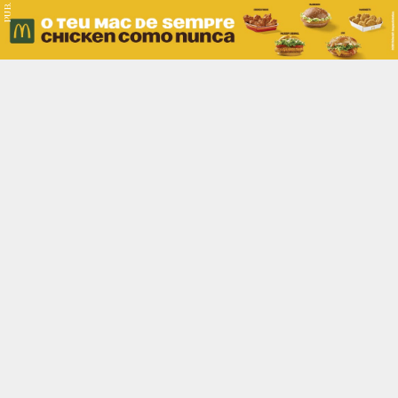
PUB.
Braga
Região
Desporto
Religião
Nacional
Internacional