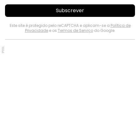
Subscrever
Este site é protegido pelo reCAPTCHA e aplicam-se a
Política de
Privacidade
e os
Termos de Serviço
do Google.
PUB.