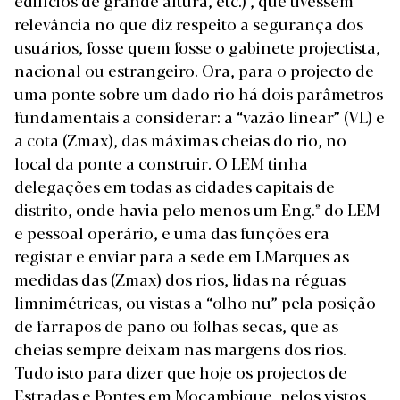
edifícios de grande altura, etc.) , que tivessem
relevância no que diz respeito a segurança dos
usuários, fosse quem fosse o gabinete projectista,
nacional ou estrangeiro. Ora, para o projecto de
uma ponte sobre um dado rio há dois parâmetros
fundamentais a considerar: a “vazão linear” (VL) e
a cota (Zmax), das máximas cheias do rio, no
local da ponte a construir. O LEM tinha
delegações em todas as cidades capitais de
distrito, onde havia pelo menos um Eng.º do LEM
e pessoal operário, e uma das funções era
registar e enviar para a sede em LMarques as
medidas das (Zmax) dos rios, lidas na réguas
limnimétricas, ou vistas a “olho nu” pela posição
de farrapos de pano ou folhas secas, que as
cheias sempre deixam nas margens dos rios.
Tudo isto para dizer que hoje os projectos de
Estradas e Pontes em Moçambique, pelos vistos,