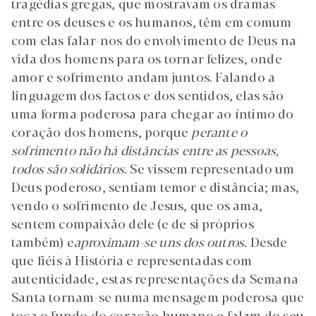
tragédias gregas, que mostravam os dramas
entre os deuses e os humanos, têm em comum
com elas falar-nos do envolvimento de Deus na
vida dos homens para os tornar felizes, onde
amor e sofrimento andam juntos. Falando a
linguagem dos factos e dos sentidos, elas são
uma forma poderosa para chegar ao íntimo do
coração dos homens, porque
perante o
sofrimento não há distâncias entre as pessoas,
todos são solidários
. Se vissem representado um
Deus poderoso, sentiam temor e distância; mas,
vendo o sofrimento de Jesus, que os ama,
sentem compaixão dele (e de si próprios
também) e
aproximam-se uns dos outros.
Desde
que fiéis à História e representadas com
autenticidade, estas representações da Semana
Santa tornam-se numa mensagem poderosa que
toca o fundo do coração humano e falam do seu