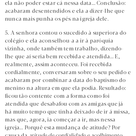
ela não poder estar cá nessa data… Conclusão:
acabaram desentendidos e ela a dizer-lhe que
nunca mais punha os pés na igreja dele.
5. A senhora contou o sucedido à superiora do
colégio e ela aconselhou-a a ir à paróquia
vizinha, onde também tem trabalho, dizendo-
lhe que aí seria bem recebida e atendida… E,
realmente, assim aconteceu. Foi recebida
cordialmente, conversaram sobre o seu pedido e
acabaram por combinar a data do baptismo do
menino na altura em que ela podia. Resultado:
ficou tão contente com a forma como foi
atendida que desabafou com as amigas que já
há muito tempo que tinha deixado de ir á missa,
mas que, agora, ia começar a ir, mas nessa
igreja… Porquê esta mudança de atitude? Por
causa da
atitude de cordialidade e acolhimento