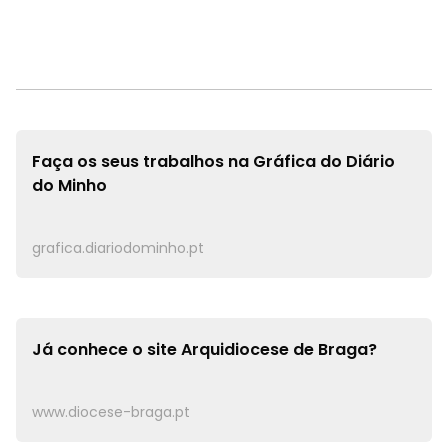
Faça os seus trabalhos na
Gráfica do Diário
do Minho
grafica.diariodominho.pt
Já conhece o site
Arquidiocese de Braga?
www.diocese-braga.pt