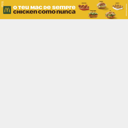
PUB.
Braga
Região
Desporto
Religião
Nacional
Internacional