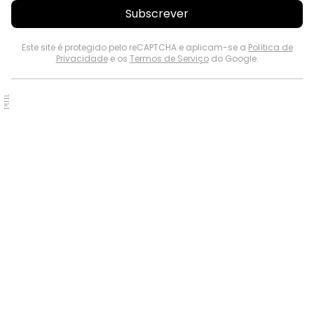
Subscrever
Este site é protegido pelo reCAPTCHA e aplicam-se a
Política de
Privacidade
e os
Termos de Serviço
do Google.
PUB.