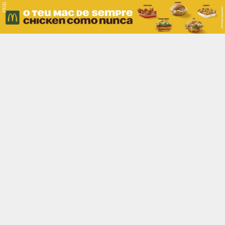
PUB.
Braga
Região
Desporto
Religião
Nacional
Internacional