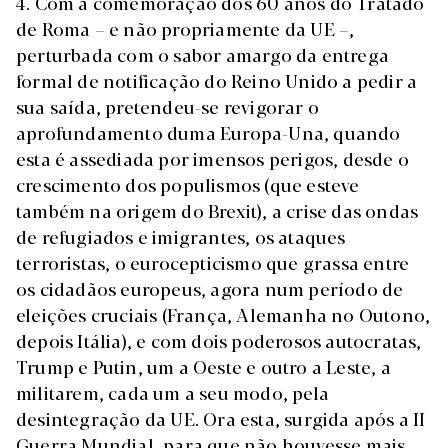
4. Com a comemoração dos 60 anos do Tratado
de Roma – e não propriamente da UE –,
perturbada com o sabor amargo da entrega
formal de notificação do Reino Unido a pedir a
sua saída, pretendeu-se revigorar o
aprofundamento duma Europa-Una, quando
esta é assediada por imensos perigos, desde o
crescimento dos populismos (que esteve
também na origem do Brexit), a crise das ondas
de refugiados e imigrantes, os ataques
terroristas, o eurocepticismo que grassa entre
os cidadãos europeus, agora num período de
eleições cruciais (França, Alemanha no Outono,
depois Itália), e com dois poderosos autocratas,
Trump e Putin, um a Oeste e outro a Leste, a
militarem, cada um a seu modo, pela
desintegração da UE. Ora esta, surgida após a II
Guerra Mundial, para que não houvesse mais