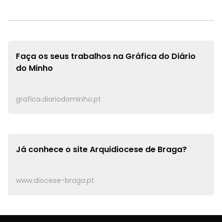
Faça os seus trabalhos na
Gráfica do Diário
do Minho
grafica.diariodominho.pt
Já conhece o site
Arquidiocese de Braga?
www.diocese-braga.pt