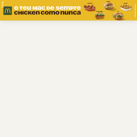
PUB.
Braga
Região
Desporto
Religião
Nacional
Internacional