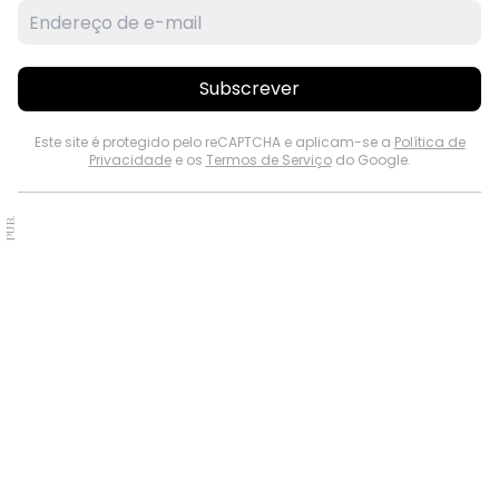
Subscrever
Este site é protegido pelo reCAPTCHA e aplicam-se a
Política de
Privacidade
e os
Termos de Serviço
do Google.
PUB.