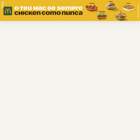
PUB.
Braga
Região
Desporto
Religião
Nacional
Internacional