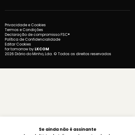
Privacidade e Cookies
Termos e Condições
Declaração de compromisso FSC®
Política de Confidencialidade
Editar Cookies
for tomorrow by
LKCOM
2026 Diário do Minho, Lda. © Todos os direitos reservados
Se ainda não é assinante