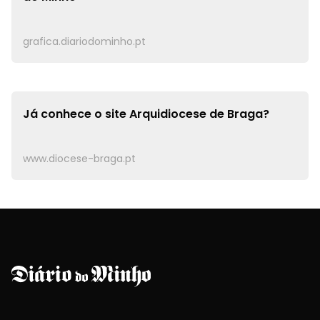
grafica.diariodominho.pt
Já conhece o site
Arquidiocese de Braga?
www.diocese-braga.pt