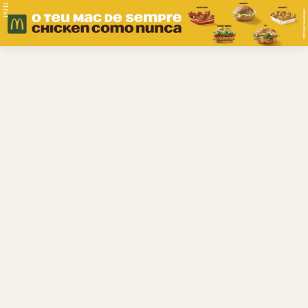
PUB.
Braga
Região
Desporto
Religião
Nacional
Internacional