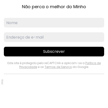
Não perca o melhor do Minho
Subscrever
Este site é protegido pelo reCAPTCHA e aplicam-se a
Política de
Privacidade
e os
Termos de Serviço
do Google.
PUB.