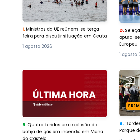
I.
Ministros da UE reúnem-se terça-
D.
Seleçã
feira para discutir situação em Ceuta
apura-se
Europeu
1 agosto 2026
1 agosto 
PREM
B.
‘Tard
R.
Quatro feridos em explosão de
Parque d
botija de gás em incêndio em Viana
do Castelo