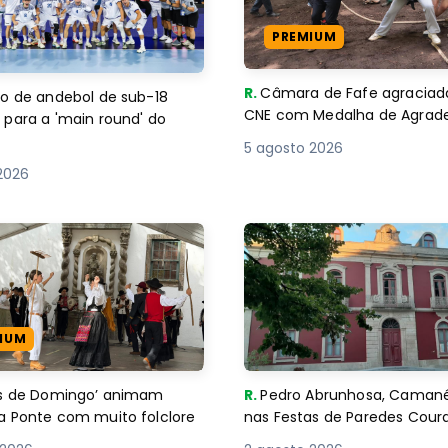
PREMIUM
R.
Câmara de Fafe agraciad
o de andebol de sub-18
CNE com Medalha de Agra
 para a 'main round' do
5 agosto 2026
2026
IUM
es de Domingo’ animam
R.
Pedro Abrunhosa, Camané 
a Ponte com muito folclore
nas Festas de Paredes Cour