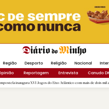
Revista Minha
Gráfica DM
Livraria DM
Arquidio
Região
Desporto
Religião
Nacional
Inte
Opinião
Reportagem
Entrevista
Canudo D
ugura XVI Jogos do Eixo Atlântico com mais de dois mil atletas
|