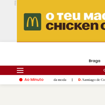
PUB.
DMtv
Hoje
18ºC
29ºC
Braga
Ao Minuto
o e à inovação do mundo da moda
|
Santiago de Compostela ina
D.