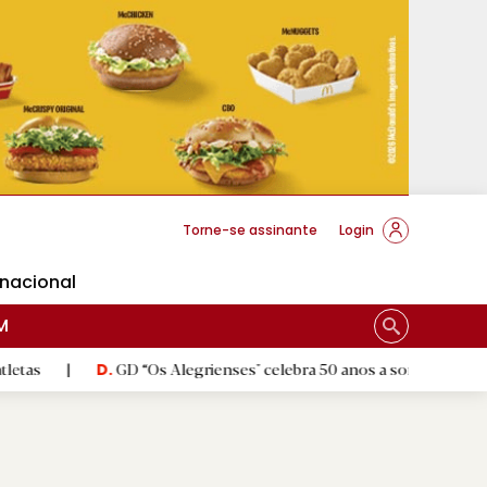
cese Braga
Torne-se assinante
Login
rnacional
M
GD “Os Alegrienses" celebra 50 anos a sonhar com «casa própri
D.