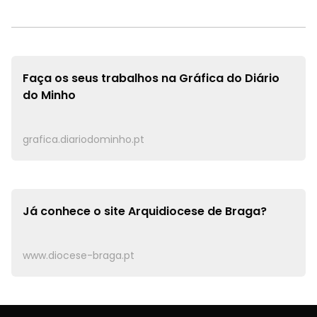
Faça os seus trabalhos na
Gráfica do Diário
do Minho
grafica.diariodominho.pt
Já conhece o site
Arquidiocese de Braga?
www.diocese-braga.pt