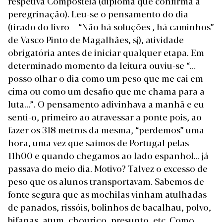
respetiva Compostela (diploma que confirma a
peregrinação). Leu-se o pensamento do dia
(tirado do livro – “Não há soluções , há caminhos”
de Vasco Pinto de Magalhães, sj), atividade
obrigatória antes de iniciar qualquer etapa. Em
determinado momento da leitura ouviu-se “…
posso olhar o dia como um peso que me cai em
cima ou como um desafio que me chama para a
luta…”. O pensamento adivinhava a manhã e eu
senti-o, primeiro ao atravessar a ponte pois, ao
fazer os 318 metros da mesma, “perdemos” uma
hora, uma vez que saímos de Portugal pelas
11h00 e quando chegamos ao lado espanhol… já
passava do meio dia. Motivo? Talvez o excesso de
peso que os alunos transportavam. Sabemos de
fonte segura que as mochilas vinham atulhadas
de panados, rissóis, bolinhos de bacalhau, polvo,
bifanas, atum, chouriço, presunto, etc. Como