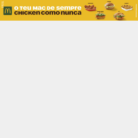
PUB.
Braga
Região
Desporto
Religião
Nacional
Internacional