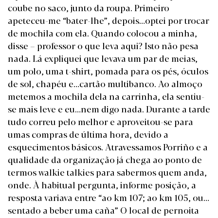
coube no saco, junto da roupa. Primeiro
apeteceu-me “bater-lhe”, depois…optei por trocar
de mochila com ela. Quando colocou a minha,
disse – professor o que leva aqui? Isto não pesa
nada. Lá expliquei que levava um par de meias,
um polo, uma t-shirt, pomada para os pés, óculos
de sol, chapéu e…cartão multibanco. Ao almoço
metemos a mochila dela na carrinha, ela sentiu-
se mais leve e eu…nem digo nada. Durante a tarde
tudo correu pelo melhor e aproveitou-se para
umas compras de última hora, devido a
esquecimentos básicos. Atravessamos Porriño e a
qualidade da organização já chega ao ponto de
termos walkie talkies para sabermos quem anda,
onde. À habitual pergunta, informe posição, a
resposta variava entre “ao km 107; ao km 105, ou…
sentado a beber uma caña” O local de pernoita