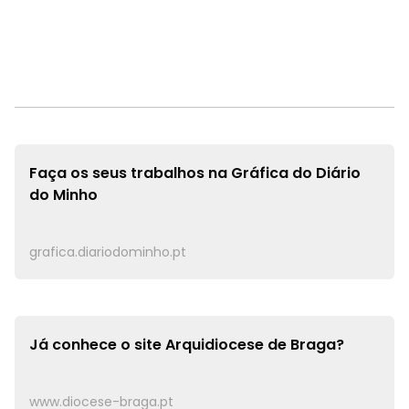
Faça os seus trabalhos na
Gráfica do Diário
do Minho
grafica.diariodominho.pt
Já conhece o site
Arquidiocese de Braga?
www.diocese-braga.pt