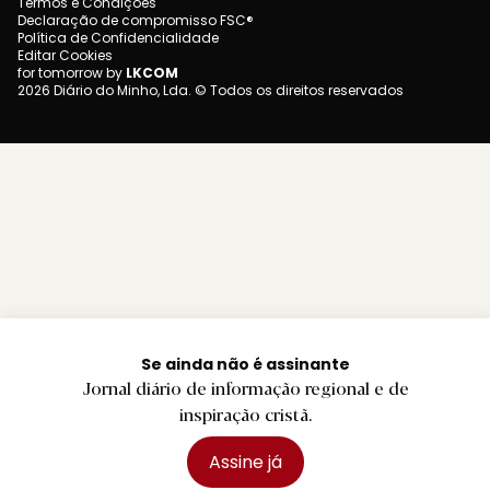
Termos e Condições
Declaração de compromisso FSC®
Política de Confidencialidade
Editar Cookies
for tomorrow by
LKCOM
2026 Diário do Minho, Lda. © Todos os direitos reservados
Se ainda não é assinante
Jornal diário de informação regional e de
inspiração cristã.
Assine já