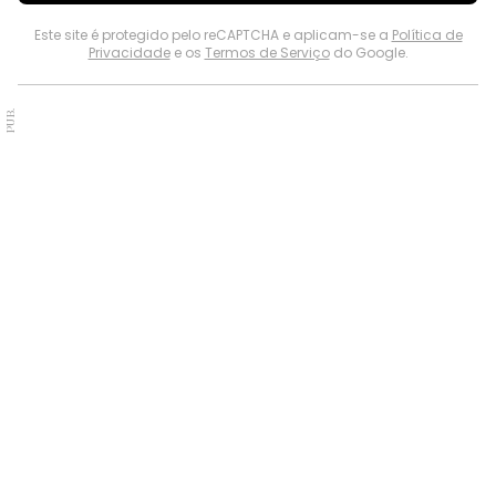
Este site é protegido pelo reCAPTCHA e aplicam-se a
Política de
Privacidade
e os
Termos de Serviço
do Google.
PUB.