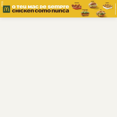
PUB.
Braga
Região
Desporto
Religião
Nacional
Internacional