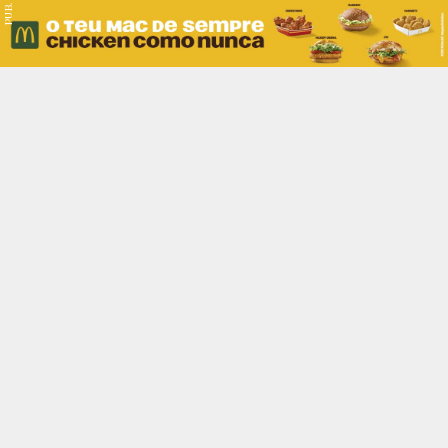
PUB.
Braga
Região
Desporto
Religião
Nacional
Internacional