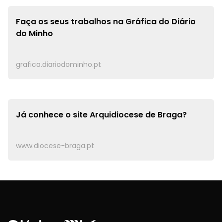
Faça os seus trabalhos na
Gráfica do Diário
do Minho
grafica.diariodominho.pt
Já conhece o site
Arquidiocese de Braga?
www.diocese-braga.pt