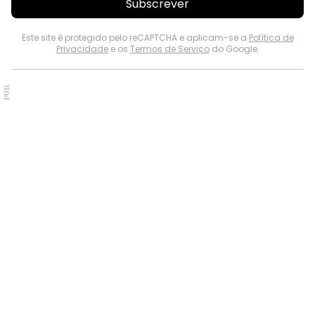
Subscrever
Este site é protegido pelo reCAPTCHA e aplicam-se a
Política de
Privacidade
e os
Termos de Serviço
do Google.
PUB.