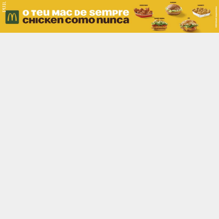
PUB.
Braga
Região
Desporto
Religião
Nacional
Internacional