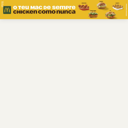
PUB.
Braga
Região
Desporto
Religião
Nacional
Internacional