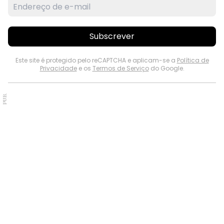
Subscrever
Este site é protegido pelo reCAPTCHA e aplicam-se a
Política de
Privacidade
e os
Termos de Serviço
do Google.
PUB.