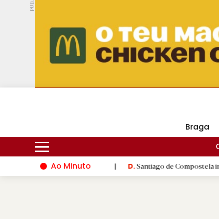
PUB.
DMtv
Hoje
14ºC
31ºC
Braga
Ao Minuto
undo da moda
|
Santiago de Compostela inaugura XVI Jogos do 
D.