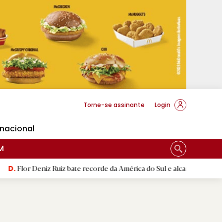
cese Braga
Torne-se assinante
Login
rnacional
M
z bate recorde da América do Sul e alcança segunda melhor marca mun