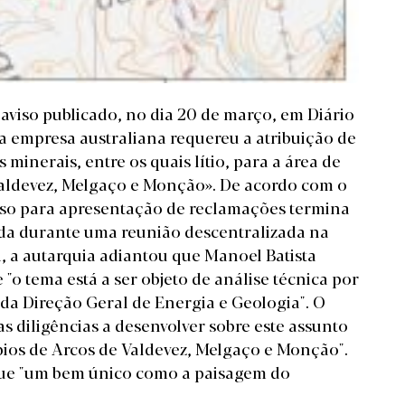
aviso publicado, no dia 20 de março, em Diário
a empresa australiana requereu a atribuição de
 minerais, entre os quais lítio, para a área de
Valdevez, Melgaço e Monção». De acordo com o
aviso para apresentação de reclamações termina
ada durante uma reunião descentralizada na
a, a autarquia adiantou que Manoel Batista
"o tema está a ser objeto de análise técnica por
a Direção Geral de Energia e Geologia". O
s diligências a desenvolver sobre este assunto
ios de Arcos de Valdevez, Melgaço e Monção".
que "um bem único como a paisagem do