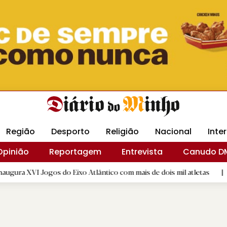
Revista Minha
Gráfica DM
Livraria DM
Arquidio
Região
Desporto
Religião
Nacional
Inte
Opinião
Reportagem
Entrevista
Canudo D
Eixo Atlântico com mais de dois mil atletas
|
Flor Deniz Rui
D.