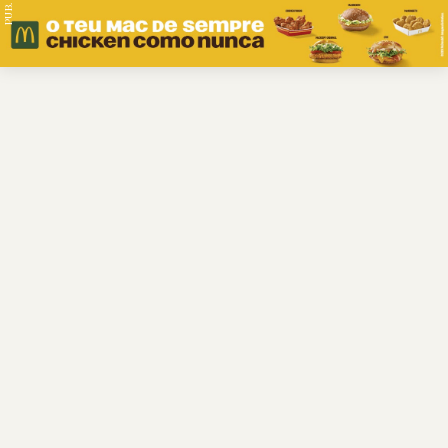
PUB.
Braga
Região
Desporto
Religião
Nacional
Internacional