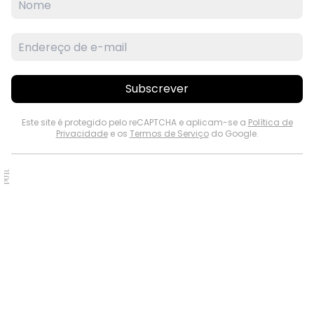
Subscrever
Este site é protegido pelo reCAPTCHA e aplicam-se a
Política de
Privacidade
e os
Termos de Serviço
do Google.
PUB.