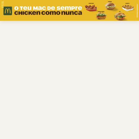
PUB.
Braga
Região
Desporto
Religião
Nacional
Internacional