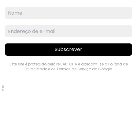
Subscrever
Este site é protegido pelo reCAPTCHA e aplicam-se a
Política de
Privacidade
e os
Termos de Serviço
do Google.
PUB.